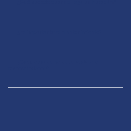
¿Qué sucede cuando llega un huracán?
¿Es importante el mantenimiento?
¿Cada cuando se debe realizar el
mantenimiento?