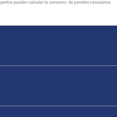
expertos pueden calcular tu consumo de paneles necesarios.
til tienes los paneles solares?
ega un huracán?