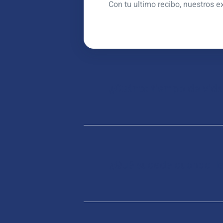
Con tu ultimo recibo, nuestros 
¿Cuánto tiempo de vida ú
¿Qué sucede cuando ll