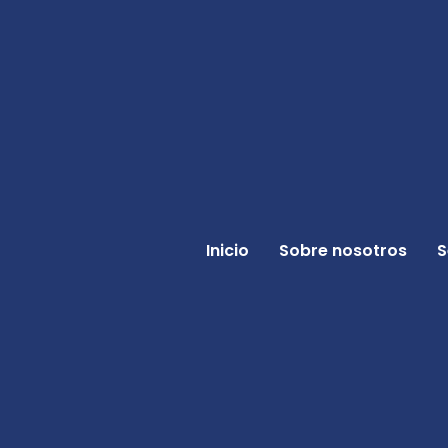
Ir al contenido
Inicio
Sobre nosotros
S
Categoría:
P
Facebook
Instagram
Cuánto cuesta pone