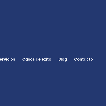
ervicios
Casos de éxito
Blog
Contacto
recio de pan
r paneles solares: A